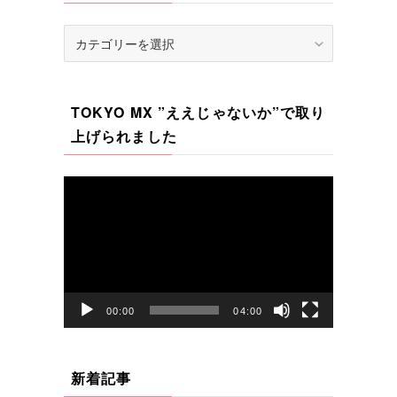
カ
テ
ゴ
リ
TOKYO MX ”ええじゃないか”で取り
ー
上げられました
動
画
プ
レ
ー
ヤ
00:00
04:00
ー
新着記事