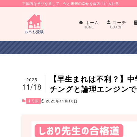
主体的な学びを通して、今と未来の幸せを両方手に入れる
ホーム
コーチ
HOME
COACH
【早生まれは不利？】中
2025
11/18
チングと論理エンジンで
未分類
2025年11月18日