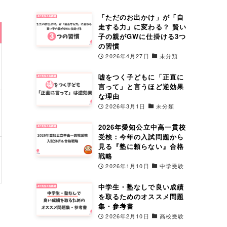
「ただのお出かけ」が「自
走する力」に変わる？ 賢い
子の親がGWに仕掛ける3つ
の習慣
2026年4月27日
未分類
嘘をつく子どもに「正直に
言って」と言うほど逆効果
な理由
2026年3月1日
未分類
2026年愛知公立中高一貫校
受検：今年の入試問題から
見る『塾に頼らない』合格
戦略
2026年1月10日
中学受験
中学生・塾なしで良い成績
を取るためのオススメ問題
集・参考書
2026年2月10日
高校受験