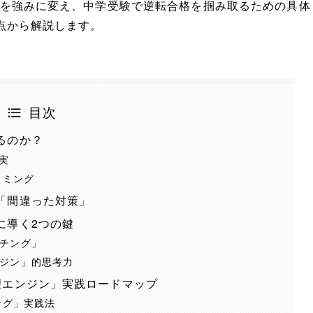
を強みに変え、中学受験で逆転合格を掴み取るための具体
点から解説します。
目次
るのか？
実
イミング
「間違った対策」
に導く2つの鍵
チング」
ジン」的思考力
理エンジン」実践ロードマップ
ング」実践法