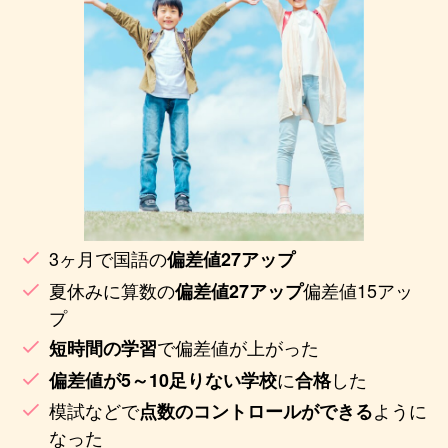
3ヶ月で国語の
偏差値27アップ
夏休みに算数の
偏差値15アッ
偏差値27アップ
プ
で偏差値が上がった
短時間の学習
に
した
偏差値が5～10足りない学校
合格
模試などで
ように
点数のコントロールができる
なった