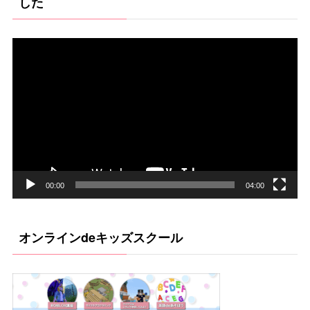
した
ー
動
画
プ
レ
ー
ヤ
ー
00:00
04:00
オンラインdeキッズスクール