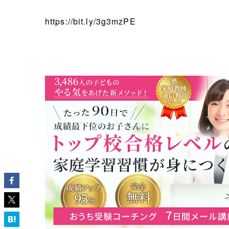
https://bit.ly/3g3mzPE