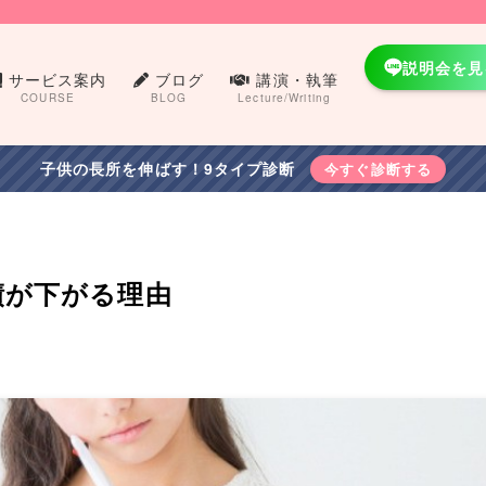
説明会を見
サービス案内
ブログ
講演・執筆
COURSE
BLOG
Lecture/Writing
子供の長所を伸ばす！9タイプ診断
今すぐ診断する
績が下がる理由