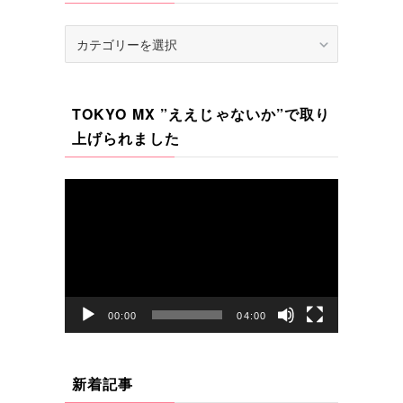
カ
テ
ゴ
リ
TOKYO MX ”ええじゃないか”で取り
ー
上げられました
動
画
プ
レ
ー
ヤ
00:00
04:00
ー
新着記事