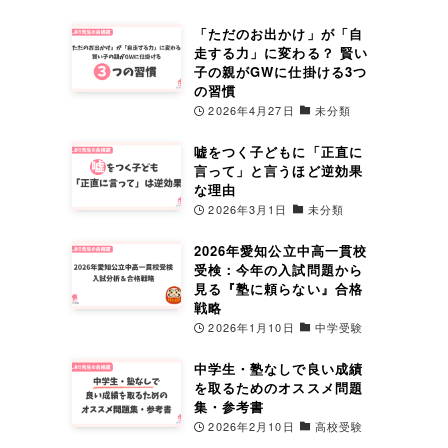
「ただのお出かけ」が「自
走する力」に変わる？ 賢い
子の親がGWに仕掛ける3つ
の習慣
2026年4月27日
未分類
嘘をつく子どもに「正直に
言って」と言うほど逆効果
な理由
2026年3月1日
未分類
2026年愛知公立中高一貫校
受検：今年の入試問題から
見る『塾に頼らない』合格
戦略
2026年1月10日
中学受験
中学生・塾なしで良い成績
を取るためのオススメ問題
集・参考書
2026年2月10日
高校受験