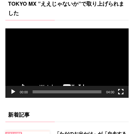
TOKYO MX ”ええじゃないか”で取り上げられま
リ
した
ー
動
画
プ
レ
ー
ヤ
ー
00:00
04:00
新着記事
「ただのお出かけ」が「自走する