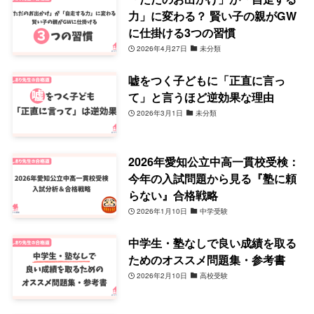
力」に変わる？ 賢い子の親がGW
に仕掛ける3つの習慣
2026年4月27日
未分類
嘘をつく子どもに「正直に言っ
て」と言うほど逆効果な理由
2026年3月1日
未分類
2026年愛知公立中高一貫校受検：
今年の入試問題から見る『塾に頼
らない』合格戦略
2026年1月10日
中学受験
中学生・塾なしで良い成績を取る
ためのオススメ問題集・参考書
2026年2月10日
高校受験