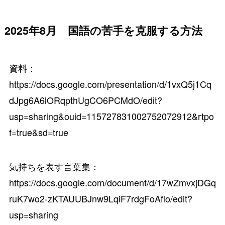
2025年8月 国語の苦手を克服する方法
資料：
https://docs.google.com/presentation/d/1vxQ5j1Cq
dJpg6A6lORqpthUgCO6PCMdO/edit?
usp=sharing&ouid=115727831002752072912&rtpo
f=true&sd=true
気持ちを表す言葉集：
https://docs.google.com/document/d/17wZmvxjDGq
ruK7wo2-zKTAUUBJnw9LqiF7rdgFoAflo/edit?
usp=sharing