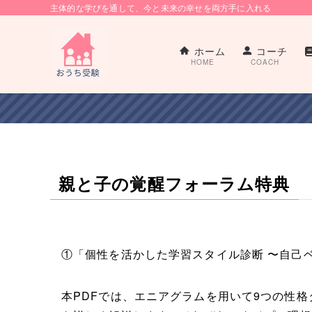
主体的な学びを通して、今と未来の幸せを両方手に入れる
ホーム
コーチ
HOME
COACH
親と子の覚醒フォーラム特典
①「個性を活かした学習スタイル診断 〜自己
本PDFでは、エニアグラムを用いて9つの性