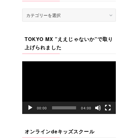
カ
テ
ゴ
リ
TOKYO MX ”ええじゃないか”で取り
ー
上げられました
動
画
プ
レ
ー
ヤ
00:00
04:00
ー
オンラインdeキッズスクール