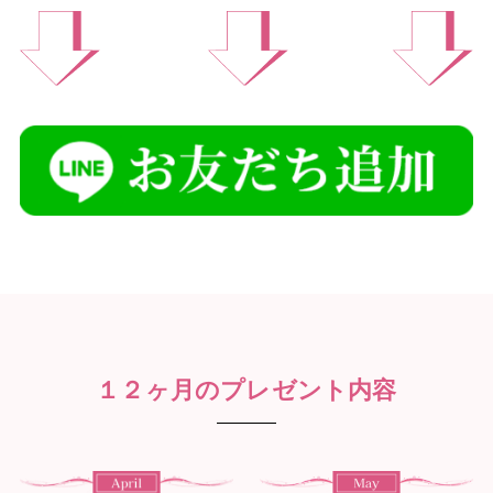
１２ヶ月のプレゼント内容