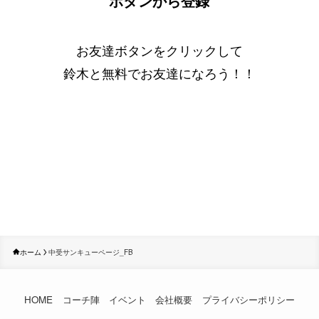
ボタンから登録
お友達ボタンをクリックして
鈴木と無料でお友達になろう！！
ホーム
中受サンキューページ_FB
HOME
コーチ陣
イベント
会社概要
プライバシーポリシー