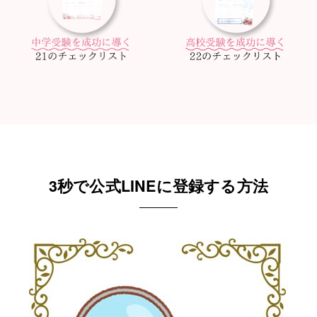
3秒で公式LINEに登録する方法