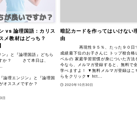
ン vs 論理国語：カリス
暗記カードを作ってはいけない
スメ教材はどっち？
由
】
再現性９５％、たった９０日
成績最下位のお子さんに トップ校合格
ン』と『論理国語』どちら
ベルの 家庭学習習慣が身についた方法
ですか？ さて本日は、
今なら、メルマガ登録すると、無料で
…
学べますよ！ ▼無料メルマガ登録はこ
らをクリック▼ htt...
『論理エンジン』と『論理国
らがオススメですか？
2020年10月30日
23日