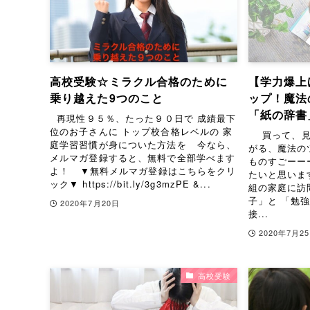
高校受験☆ミラクル合格のために
【学力爆上
乗り越えた9つのこと
ップ！魔法
「紙の辞書
再現性９５％、たった９０日で 成績最下
位のお子さんに トップ校合格レベルの 家
買って、見
庭学習習慣が身についた方法を 今なら、
がる、魔法の
メルマガ登録すると、無料で全部学べます
ものすごーー
よ！ ▼無料メルマガ登録はこちらをクリ
たいと思いま
ック▼ https://bit.ly/3g3mzPE &...
組の家庭に訪
子」と 「勉
2020年7月20日
接...
2020年7月2
高校受験