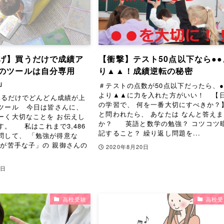
げ】買うだけで成績ア
【衝撃】テスト50点以下なら●●
のツールは自分専用
り▲▲！成績逆転の秘密
」
＃テストの点数が50点以下だったら、●
より▲▲に力を入れた方がいい！ 【
るだけでどんどん成績が上
の学習で、 何を一番大切にすべきか
ツール 今日は皆さんに、
と問われたら、 あなたは なんと答え
ーく大切なことを お伝えし
か？ 英語と数学の勉強？ コツコツ
す。 私はこれまで3,486
記すること？ 繰り返し問題を...
問して、 「勉強が得意な
強が苦手な子」の 親御さんの
2020年8月20日
5日
高校受験
高校受