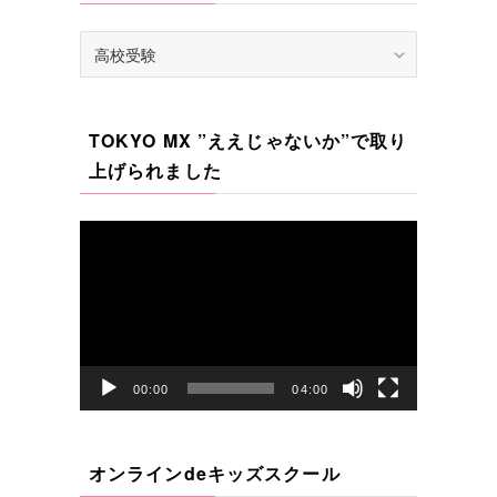
カ
テ
ゴ
リ
TOKYO MX ”ええじゃないか”で取り
ー
上げられました
動
画
プ
レ
ー
ヤ
00:00
04:00
ー
オンラインdeキッズスクール