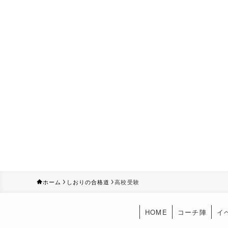
ホーム
しおりの合格道
高校受験
HOME
コーチ陣
イ