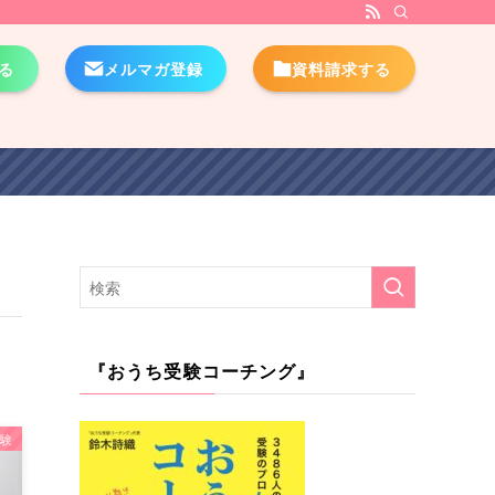
る
メルマガ登録
資料請求する
『おうち受験コーチング』
験