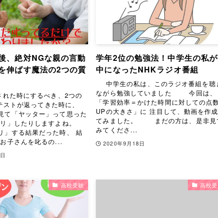
後、絶対NGな親の言動
学年2位の勉強法！中学生の私が
を伸ばす魔法の2つの質
中になったNHKラジオ番組
中学生の私は、このラジオ番組を聴
ながら勉強していました 今回は、
れた時にするべき、2つの
「学習効率＝かけた時間に対しての点
ストが返ってきた時に、
UPの大きさ」に 注目して、動画を作
見て「ヤッター」って思った
てみました。 まだの方は、是非見
カリ」したりしますよね。
みてくださ...
リ」する結果だった時、 結
お子さんを叱るの...
2020年9月18日
6日
高校受験
高校受