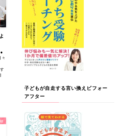
よ
●
日々
？】
ます
暗
子どもが自走する言い換えビフォー
アフター
験