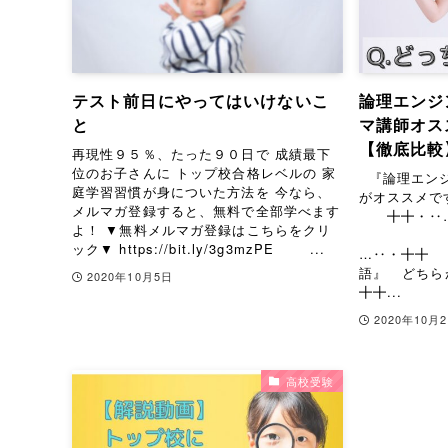
テスト前日にやってはいけないこ
論理エンジ
と
マ講師オス
【徹底比較
再現性９５％、たった９０日で 成績最下
位のお子さんに トップ校合格レベルの 家
『論理エンジ
庭学習習慣が身についた方法を 今なら、
がオススメ
メルマガ登録すると、無料で全部学べます
╋╋・‥
よ！ ▼無料メルマガ登録はこちらをクリ
ック▼ https://bit.ly/3g3mzPE ...
…‥・╋╋ 
語』 どち
2020年10月5日
╋╋...
2020年10月
高校受験