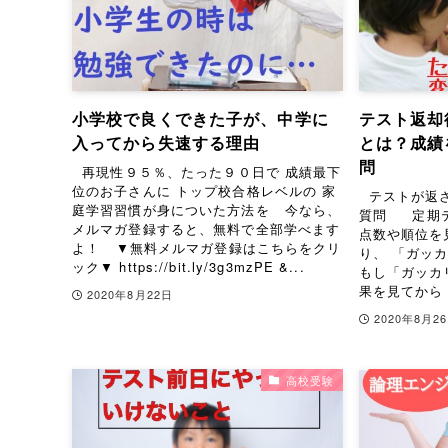
小学校で良くできた子が、中学に
テスト返却
入ってから失速する理由
とは？成績
問
再現性９５％、たった９０日で 成績最下
位のお子さんに トップ校合格レベルの 家
テストが返さ
庭学習習慣が身についた方法を 今なら、
質問 定期テ
メルマガ登録すると、無料で全部学べます
点数や順位を
よ！ ▼無料メルマガ登録はこちらをクリ
り、 「ガッ
ック▼ https://bit.ly/3g3mzPE &...
もし「ガッカ
果を見てから 
2020年8月22日
2020年8月2
高校受験