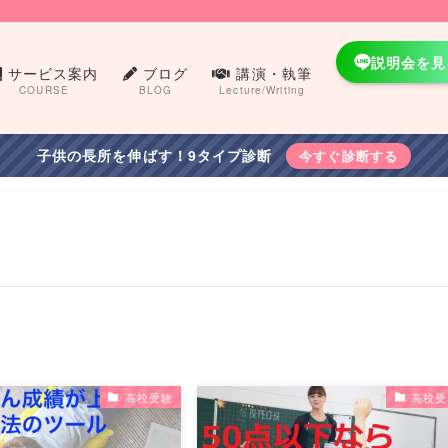
説明会を見
サービス案内
ブログ
講演・執筆
COURSE
BLOG
Lecture/Writing
子供の長所を伸ばす！9タイプ診断
今すぐ診断する
高校受験
高校受