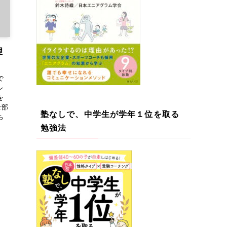
理
で
レ
を
全部
塾なしで、中学生が学年１位を取る
ち
勉強法