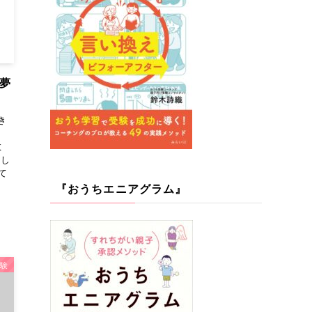
夢
き
数
成し
て
『おうちエニアグラム』
験