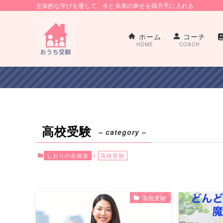
主体的な学びを通して、今と未来の幸せを両方手に入れる
ホーム
コーチ
HOME
COACH
高校受験
– category –
しおりの合格道
高校受験
高校受験