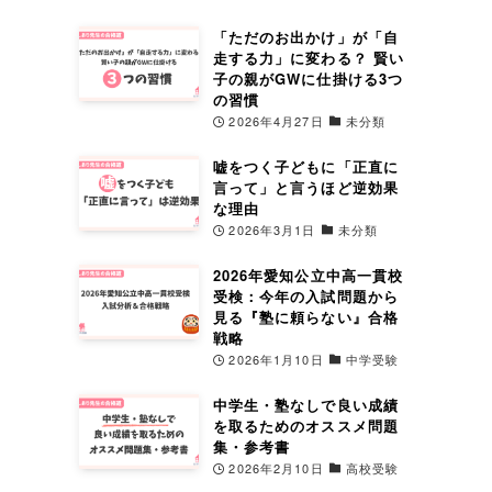
「ただのお出かけ」が「自
走する力」に変わる？ 賢い
子の親がGWに仕掛ける3つ
の習慣
2026年4月27日
未分類
嘘をつく子どもに「正直に
言って」と言うほど逆効果
な理由
2026年3月1日
未分類
2026年愛知公立中高一貫校
受検：今年の入試問題から
見る『塾に頼らない』合格
戦略
2026年1月10日
中学受験
中学生・塾なしで良い成績
を取るためのオススメ問題
集・参考書
2026年2月10日
高校受験