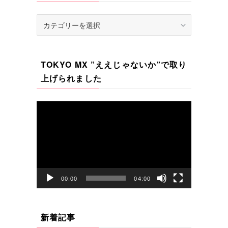
カ
テ
ゴ
リ
TOKYO MX ”ええじゃないか”で取り
ー
上げられました
動
画
プ
レ
ー
ヤ
00:00
04:00
ー
新着記事