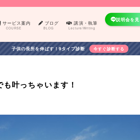
説明会を見
サービス案内
ブログ
講演・執筆
COURSE
BLOG
Lecture/Writing
子供の長所を伸ばす！9タイプ診断
今すぐ診断する
でも叶っちゃいます！