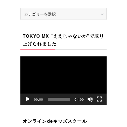
カ
テ
ゴ
リ
TOKYO MX ”ええじゃないか”で取り
ー
上げられました
動
画
プ
レ
ー
ヤ
00:00
04:00
ー
オンラインdeキッズスクール