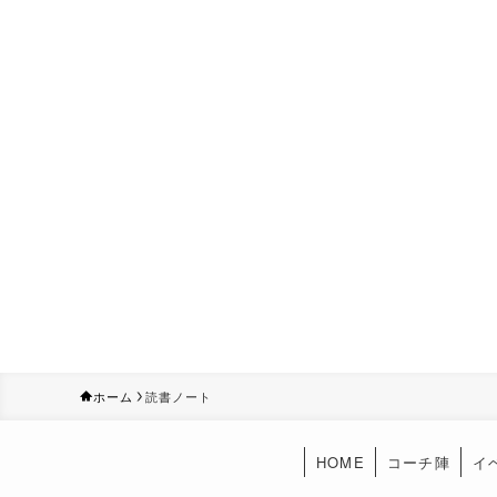
ホーム
読書ノート
HOME
コーチ陣
イ