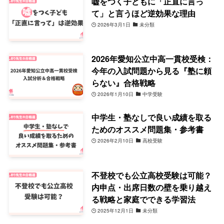
嘘をつく子どもに「正直に言っ
て」と言うほど逆効果な理由
2026年3月1日
未分類
2026年愛知公立中高一貫校受検：
今年の入試問題から見る『塾に頼
らない』合格戦略
2026年1月10日
中学受験
中学生・塾なしで良い成績を取る
ためのオススメ問題集・参考書
2026年2月10日
高校受験
不登校でも公立高校受験は可能？
内申点・出席日数の壁を乗り越え
る戦略と家庭でできる学習法
2025年12月1日
未分類